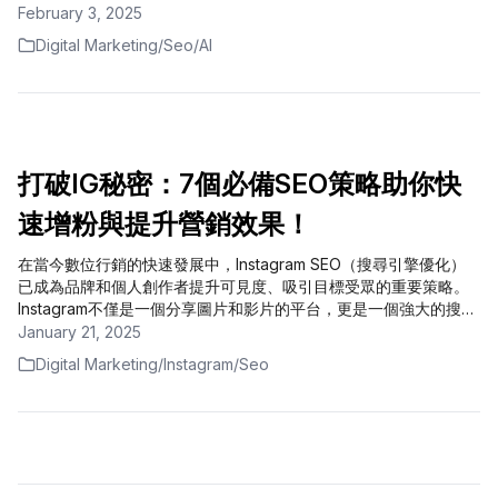
用轉化漏斗可針對營業額的提升。
February 3, 2025
Digital Marketing
/
Seo
/
AI
打破IG秘密：7個必備SEO策略助你快
速增粉與提升營銷效果！
在當今數位行銷的快速發展中，Instagram SEO（搜尋引擎優化）
已成為品牌和個人創作者提升可見度、吸引目標受眾的重要策略。
Instagram不僅是一個分享圖片和影片的平台，更是一個強大的搜尋
工具。透過正確的SEO策略，您可以讓您的內容更容易被發現，從
January 21, 2025
而提升品牌影響力、增加粉絲數量，甚至提高銷售轉化率。以下將
Digital Marketing
/
Instagram
/
Seo
深入探討如何運用Instagram SEO來優化您的帳號和內容。