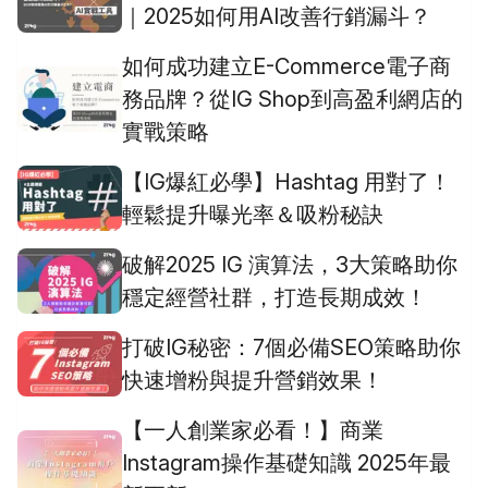
｜2025如何用AI改善行銷漏斗？
如何成功建立E-Commerce電子商
務品牌？從IG Shop到高盈利網店的
實戰策略
【IG爆紅必學】Hashtag 用對了！
輕鬆提升曝光率＆吸粉秘訣
破解2025 IG 演算法，3大策略助你
穩定經營社群，打造長期成效！
打破IG秘密：7個必備SEO策略助你
快速增粉與提升營銷效果！
【一人創業家必看！】商業
Instagram操作基礎知識 2025年最