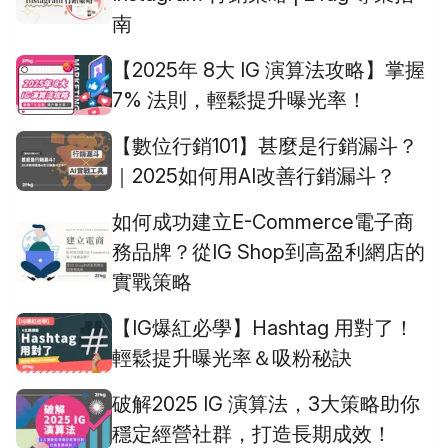
南
【2025年 8大 IG 演算法攻略】掌握
7% 法則，輕鬆提升曝光率！
【數位行銷101】甚麼是行銷漏斗？
｜2025如何用AI改善行銷漏斗？
如何成功建立E-Commerce電子商
務品牌？從IG Shop到高盈利網店的
實戰策略
【IG爆紅必學】Hashtag 用對了！
輕鬆提升曝光率＆吸粉秘訣
破解2025 IG 演算法，3大策略助你
穩定經營社群，打造長期成效！