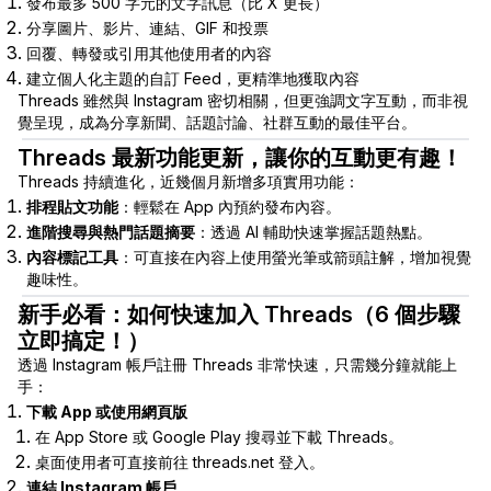
發布最多 500 字元的文字訊息（比 X 更長）
分享圖片、影片、連結、GIF 和投票
回覆、轉發或引用其他使用者的內容
建立個人化主題的自訂 Feed，更精準地獲取內容
Threads 雖然與 Instagram 密切相關，但更強調文字互動，而非視
覺呈現，成為分享新聞、話題討論、社群互動的最佳平台。
Threads 最新功能更新，讓你的互動更有趣！
Threads 持續進化，近幾個月新增多項實用功能：
排程貼文功能
：輕鬆在 App 內預約發布內容。
進階搜尋與熱門話題摘要
：透過 AI 輔助快速掌握話題熱點。
內容標記工具
：可直接在內容上使用螢光筆或箭頭註解，增加視覺
趣味性。
新手必看：如何快速加入 Threads（6 個步驟
立即搞定！）
透過 Instagram 帳戶註冊 Threads 非常快速，只需幾分鐘就能上
手：
下載 App 或使用網頁版
在 App Store 或 Google Play 搜尋並下載 Threads。
桌面使用者可直接前往
threads.net
登入。
連結 Instagram 帳戶