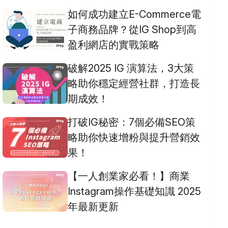
如何成功建立E-Commerce電
子商務品牌？從IG Shop到高
盈利網店的實戰策略
破解2025 IG 演算法，3大策
略助你穩定經營社群，打造長
期成效！
打破IG秘密：7個必備SEO策
略助你快速增粉與提升營銷效
果！
【一人創業家必看！】商業
Instagram操作基礎知識 2025
年最新更新