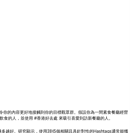
shtag 都可令你的內容更好地接觸到你的目標觀眾群。假設你為一間素食餐廳經營
飲食的人，並使用
#香港好去處
來吸引喜愛到訪新餐廳的人。
味著越多越好。研究顯示，使用3到5個相關且具針對性的Hashtags通常能獲